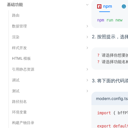
基础功能
npm
路由
npm
 run new
数据管理
按照提示，选
数据获取
渲染
数据写入
服务端渲染（SSR）
样式开发
?
 请选择你想要
数据缓存
服务端流式渲染（Streaming SSR）
HTML 模板
引入 CSS
?
 请选择功能名称
渲染缓存
使用 CSS Modules
引用静态资源
静态站点生成（SSG）
使用 CSS-in-JS
引用 JSON 文件
调试
将下面的代码
渲染预处理 (Render Preprocessing)
使用 Tailwind CSS
引用 SVG 资源
数据模拟（Mock）
测试
modern.config.ts
引用 Wasm 资源
网络代理
路径别名
Playwright
使用 Rsdoctor
环境变量
Vitest
import
 { bffP
使用 Storybook
构建产物目录
Jest
export
 defaul