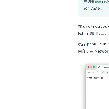
在调用
命令后
new
Redux 生态集成
式引入函数。
单独使用 Reduck
常见问题
在
src/routes
Fetch 调用接口。
执行
pnpm run 
内容，在 Netw