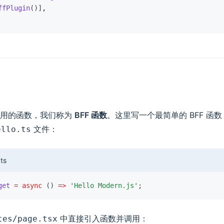
ffPlugin
()]
,
调用的函数，我们称为
BFF 函数
。这里写一个最简单的 BFF 函
文件：
ello.ts
ts
get
 =
 async
 () 
=>
 'Hello Modern.js'
;
中直接引入函数并调用：
tes/page.tsx