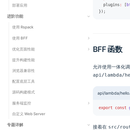
  plugins
:
 [
b
部署应用
Cypress
});
进阶功能
使用 Rspack
使用 BFF
BFF 函数
基础用法
优化页面性能
运行时框架
提升构建性能
代码分割
允许使用一体化
扩展 BFF Server
浏览器兼容性
静态资源内联
api/lambda/h
扩展一体化调用 SDK
配置底层工具
产物体积优化
文件上传
源码构建模式
React Compiler
api/lambda/hello.
跨项目调用
服务端监控
export
 const
 
自定义 Web Server
Monitors
专题详解
日志事件
接着在
src/rou