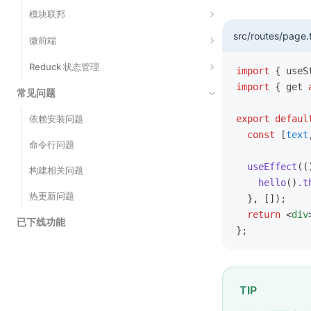
指标事件
模块联邦
src/routes/page.
简介
微前端
开始使用
微前端介绍
Reduck 状态管理
import
 { useS
import
 { get 
应用级别模块
体验微前端
常见问题
快速上手
服务端渲染
开发主应用
创建 Model
依赖安装问题
export
 defaul
  const
 [
text
部署
主子应用通信
使用 Model
命令行问题
  useEffect
((
混合技术栈
衍生状态
构建相关问题
    hello
()
.t
副作用管理
热更新问题
  }
,
 []);
  return
 <
div
自动生成 Actions
已下线功能
};
Model 通信
性能优化
TIP
TS 最佳实践