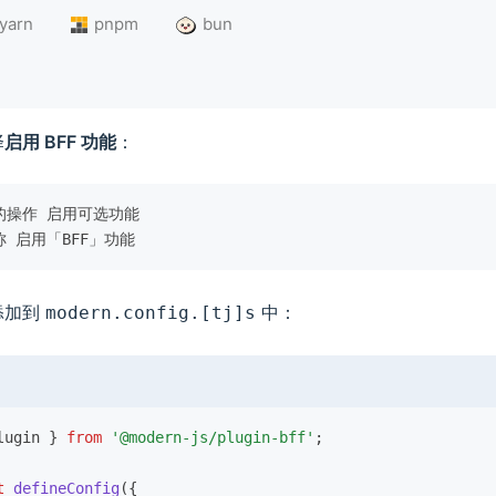
yarn
pnpm
bun
择
启用 BFF 功能
：
的操作 启用可选功能
 启用「BFF」功能
添加到
中：
modern.config.[tj]s
lugin } 
from
 '@modern-js/plugin-bff'
;
t
 defineConfig
({