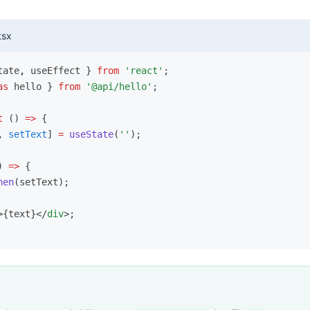
tsx
tate
,
 useEffect } 
from
 'react'
;
as
 hello } 
from
 '@api/hello'
;
t
 () 
=>
 {
,
 setText
] 
=
 useState
(
''
);
) 
=>
 {
hen
(setText);
>{text}</
div
>;