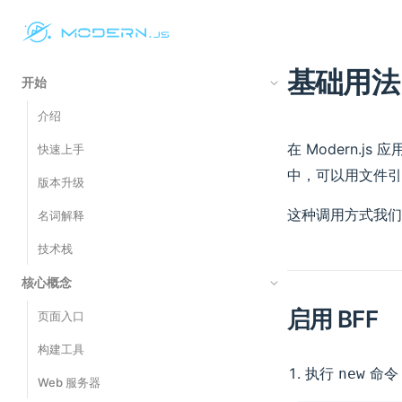
基础用法
开始
介绍
在 Modern.j
快速上手
中，可以用文件引
版本升级
这种调用方式我们
名词解释
技术栈
核心概念
启用 BFF
页面入口
构建工具
执行
命令
new
Web 服务器