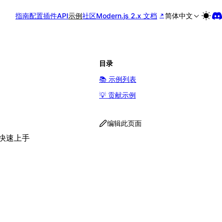
指南
配置
插件
API
示例
社区
Modern.js 2.x 文档
简体中文
目录
📚 示例列表
💡 贡献示例
编辑此页面
你快速上手