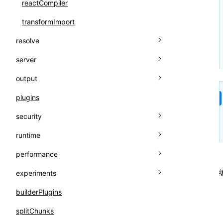
reactCompiler
transformImport
resolve
server
aliasStrategy
output
alias
baseUrl
plugins
conditionNames
port
assetPrefix
security
dedupe
publicRoutes
assetsRetry
runtime
extensions
routes
charset
checkSyntax
performance
rsc
cleanDistPath
nonce
介绍
experiments
ssrByEntries
convertToRem
sri
plugins
buildCache
builderPlugins
ssr
copy
router
chunkSplit
sourceBuild
splitChunks
tsconfigPath
cssModules
dnsPrefetch