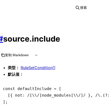
搜索
#
source.include
复制 Markdown
类型：
RuleSetCondition[]
默认值：
const
 defaultInclude
 =
 [
  [{ not
:
 /[\\/]node_modules[\\/]/
 }
,
 /\.(?
];