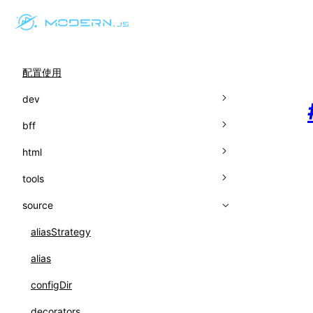
配置使用
dev
bff
assetPrefix
html
beforeStartUrl
crossProject
tools
client
prefix
appIcon
source
hmr
crossorigin
autoprefixer
host
favicon
bundlerChain
aliasStrategy
https
inject
cssExtract
alias
lazyCompilation
meta
cssLoader
configDir
liveReload
mountId
devServer
decorators