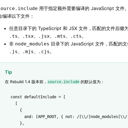
用于指定额外需要编译的 JavaScript 文
source.include
会编译以下文件：
任意目录下的 TypeScript 和 JSX 文件，匹配的文件后缀
、
、
、
、
。
.ts
.tsx
.jsx
.mts
.cts
非
目录下的 JavaScript 文件，匹配的
node_modules
、
、
。
.js
.mjs
.cjs
Tip
在 Rsbuild 1.4 版本前，
的默认值为：
source.include
const
 defaultInclude
 =
 [
  [
    {
      and
:
 [
APP_ROOT
,
 { not
:
 /[\\/]node_modules[\\/
    }
,