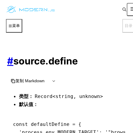
菜单
目录
#
source.define
复制 Markdown
类型：
Record<string, unknown>
默认值：
const
 defaultDefine
 =
 {
  'process.env.MODERN_TARGET'
:
 '"browser