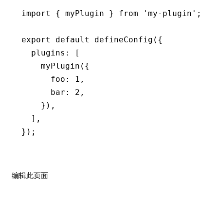
import
 { myPlugin } 
from
 'my-plugin'
;
export
 default
 defineConfig
({
  plugins
:
 [
    myPlugin
({
      foo
:
 1
,
      bar
:
 2
,
    })
,
  ]
,
});
编辑此页面