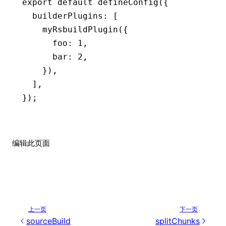
export
 default
 defineConfig
({
  builderPlugins
:
 [
    myRsbuildPlugin
({
      foo
:
 1
,
      bar
:
 2
,
    })
,
  ]
,
});
编辑此页面
上一页
下一页
sourceBuild
splitChunks