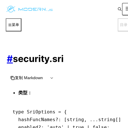
菜单
目录
#
security.sri
复制 Markdown
类型：
type
 SriOptions
 =
 {
  hashFuncNames
?:
 [
string
,
 ...
string
[]];
  enabled
?:
 'auto'
 |
 true
 |
 false
;