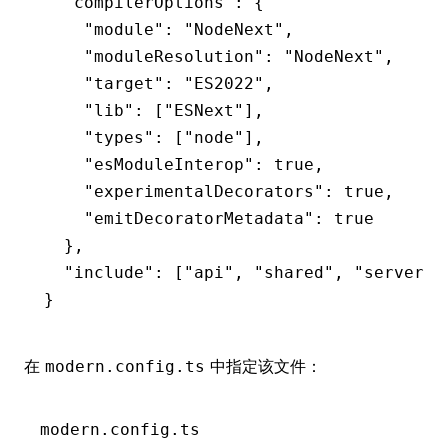
  "compilerOptions"
:
 {
    "module"
:
 "NodeNext"
,
    "moduleResolution"
:
 "NodeNext"
,
    "target"
:
 "ES2022"
,
    "lib"
:
 [
"ESNext"
]
,
    "types"
:
 [
"node"
]
,
    "esModuleInterop"
:
 true
,
    "experimentalDecorators"
:
 true
,
    "emitDecoratorMetadata"
:
 true
  }
,
  "include"
:
 [
"api"
,
 "shared"
,
 "server"
,
}
在
中指定该文件：
modern.config.ts
modern.config.ts